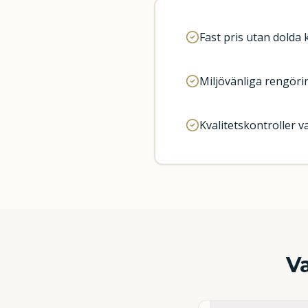
Fast pris utan dolda
Miljövänliga rengör
Kvalitetskontroller 
V