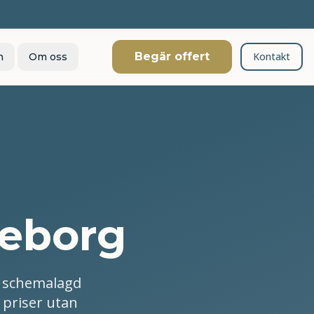
Begär offert
Kontakt
n
Om oss
teborg
r schemalagd
 priser utan