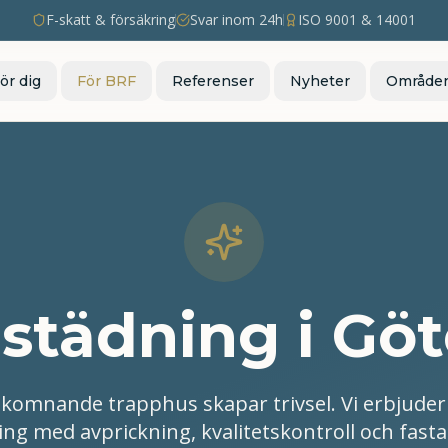
F-skatt & försäkring
Svar inom 24h
ISO 9001 & 14001
ör dig
För BRF
Referenser
Nyheter
Område
städning i Gö
lkomnande trapphus skapar trivsel. Vi erbjude
ng med avprickning, kvalitetskontroll och fasta