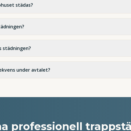
phuset städas?
städningen?
 städningen?
rekvens under avtalet?
 ha professionell trapps