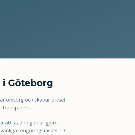
r i Göteborg
rar omsorg och skapar trivsel
ch transparens.
er att städningen är gjord –
iljövänliga rengöringsmedel och