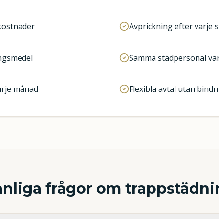
 kostnader
Avprickning efter varje st
ingsmedel
Samma städpersonal var
varje månad
Flexibla avtal utan bindn
anliga frågor om trappstädni