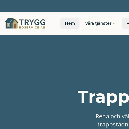
Hem
Våra tjänster
F
Trapp
Rena och vä
trappstädni