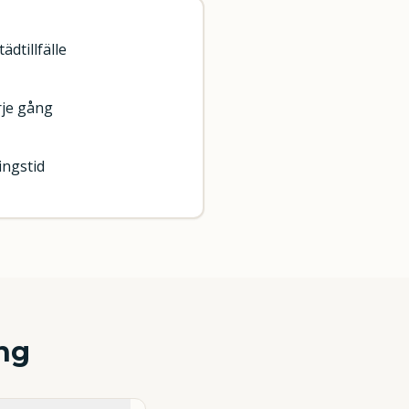
ädtillfälle
je gång
ingstid
ng