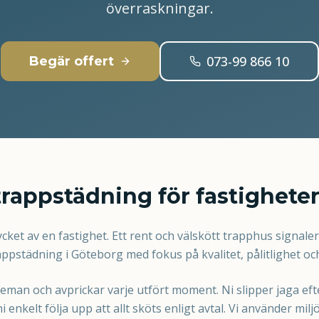
överraskningar.
073-99 866 10
Begär offert
trappstädning för fastighete
cket av en fastighet. Ett rent och välskött trapphus signale
rappstädning i Göteborg med fokus på kvalitet, pålitlighet o
heman och avprickar varje utfört moment. Ni slipper jaga eft
i enkelt följa upp att allt sköts enligt avtal. Vi använder m