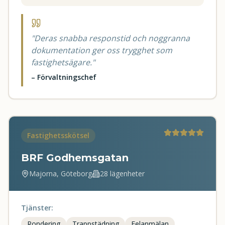
"
Deras snabba responstid och noggranna
dokumentation ger oss trygghet som
fastighetsägare.
"
–
Förvaltningschef
Fastighetsskötsel
BRF Godhemsgatan
Majorna, Göteborg
28 lägenheter
Tjänster:
Rondering
Trappstädning
Felanmälan