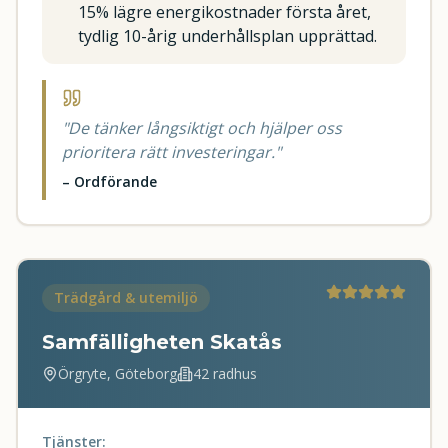
15% lägre energikostnader första året,
tydlig 10-årig underhållsplan upprättad.
"
De tänker långsiktigt och hjälper oss
prioritera rätt investeringar.
"
–
Ordförande
Trädgård & utemiljö
Samfälligheten Skatås
Örgryte, Göteborg
42 radhus
Tjänster: