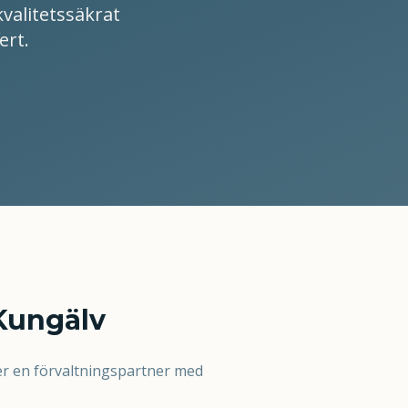
kvalitetssäkrat
ert.
 Kungälv
er en förvaltningspartner med