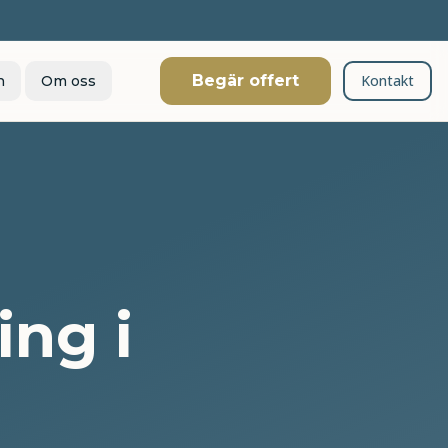
Begär offert
Kontakt
n
Om oss
ing i