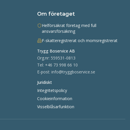
Om företaget
Helförsäkrat företag med full
ansvarsförsäkring
F-skatteregistrerat och momsregistrerat
Trygg Boservice AB
Org.nr:
559531-0813
Tel:
+46 73 998 66 10
E-post:
info@tryggboservice.se
Juridiskt
Integritetspolicy
Cookieinformation
Visselblåsarfunktion