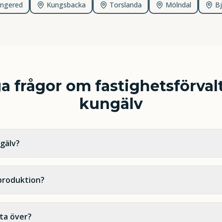
ngered
Kungsbacka
Torslanda
Mölndal
B
ga frågor om
fastighetsförval
kungälv
ngälv?
produktion?
 ta över?