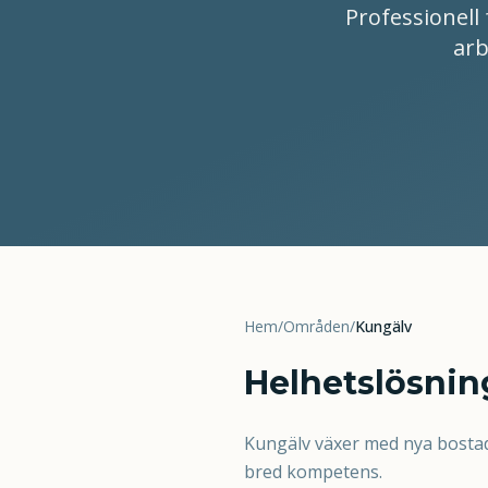
Professionell 
arb
Hem
/
Områden
/
Kungälv
Helhetslösning
Kungälv växer med nya bostad
bred kompetens.