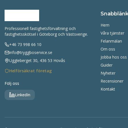
Snabblänk
Hem
Professionell fastighetsförvaltning och
Våra tjänster
fastighetsskötsel i Göteborg och Västsverige.
Felanmälan
+46 73 998 66 10
Om oss
info@tryggboservice.se
Jobba hos oss
Uggleberget 30, 436 53 Hovås
Guider
Helförsäkrat företag
Nyheter
Recensioner
Följ oss
Kontakt
LinkedIn