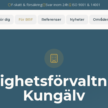
F-skatt & försäkring
Svar inom 24h
ISO 9001 & 14001
ör dig
För BRF
Referenser
Nyheter
Område
ighetsförvaltn
Kungälv