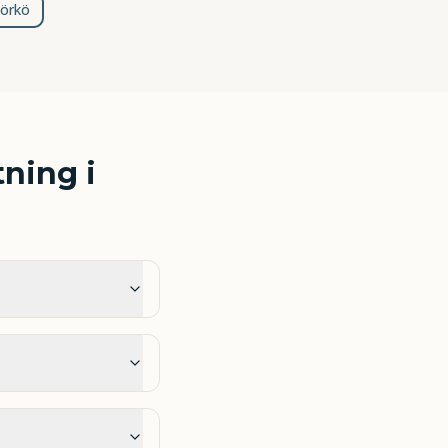
jörkö
tning i