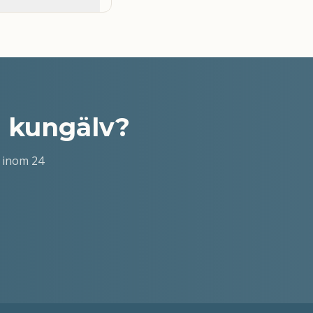
i kungälv
?
 inom 24