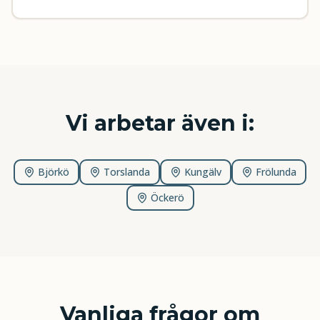
Vi arbetar även i:
Björkö
Torslanda
Kungälv
Frölunda
Öckerö
Vanliga frågor om