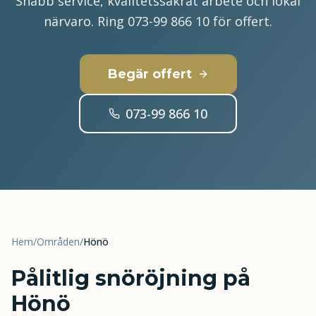
Snabb service, kvalitetssäkrat arbete och lokal
närvaro. Ring 073-99 866 10 för offert.
Begär offert
073-99 866 10
Hem
/
Områden
/
Hönö
Pålitlig snöröjning på
Hönö