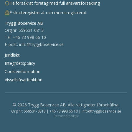
Helförsäkrat företag med full ansvarsförsäkring
F-skatteregistrerat och momsregistrerat
Trygg Boservice AB
Org.nr:
559531-0813
Tel:
+46 73 998 66 10
E-post:
info@tryggboservice.se
Juridiskt
Integritetspolicy
Cookieinformation
Visselblåsarfunktion
©
2026
Trygg Boservice AB
. Alla rättigheter förbehållna.
Org.nr:
559531-0813
|
+46 73 998 66 10
|
info@tryggboservice.se
Personalportal