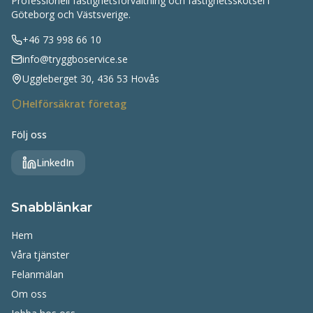
Professionell fastighetsförvaltning och fastighetsskötsel i
Göteborg och Västsverige.
+46 73 998 66 10
info@tryggboservice.se
Uggleberget 30, 436 53 Hovås
Helförsäkrat företag
Följ oss
LinkedIn
Snabblänkar
Hem
Våra tjänster
Felanmälan
Om oss