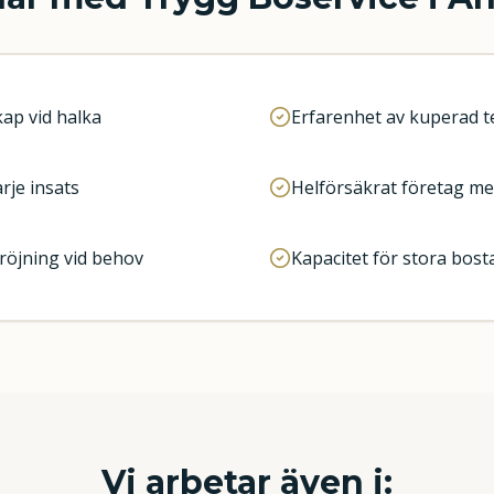
ap vid halka
Erfarenhet av kuperad t
rje insats
Helförsäkrat företag me
öjning vid behov
Kapacitet för stora bo
Vi arbetar även i: