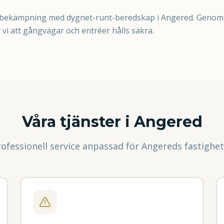
alkbekämpning med dygnet-runt-beredskap i Angered. Genom
 vi att gångvägar och entréer hålls säkra.
Våra tjänster i
Angered
rofessionell service anpassad för
Angered
s fastighe