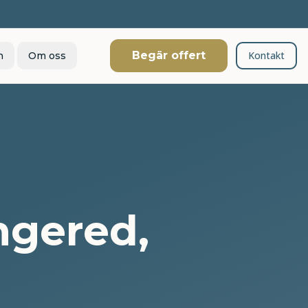
Begär offert
Kontakt
n
Om oss
ngered,