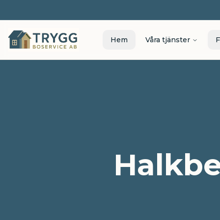
Hem
Våra tjänster
F
Halkbe