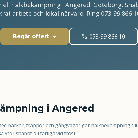
nell halkbekämpning i Angered, Göteborg. Snab
krat arbete och lokal närvaro. Ring 073-99 866 10
073-99 866 10
Begär offert
kämpning i Angered
d backar, trappor och gångvägar gör halkbekämpning till e
 ytor snabbt bli farliga vid frost.