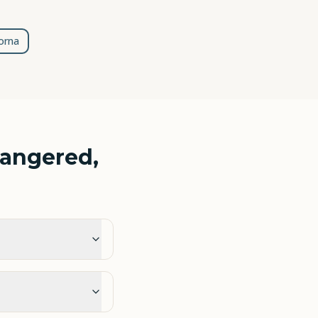
orna
angered,