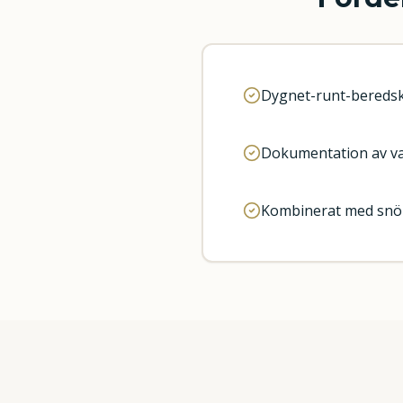
Dygnet-runt-beredsk
Dokumentation av va
Kombinerat med snör