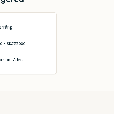
erräng
d F-skattsedel
stadsområden