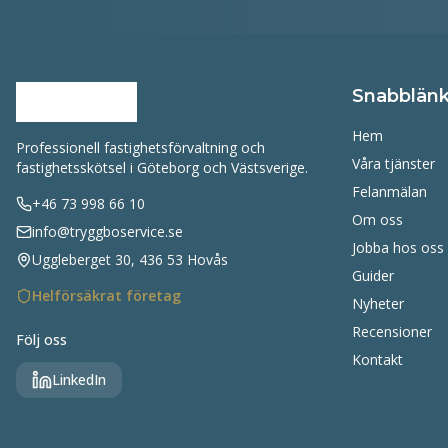
Snabblänk
Hem
Professionell fastighetsförvaltning och
Våra tjänster
fastighetsskötsel i Göteborg och Västsverige.
Felanmälan
+46 73 998 66 10
Om oss
info@tryggboservice.se
Jobba hos oss
Uggleberget 30, 436 53 Hovås
Guider
Helförsäkrat företag
Nyheter
Recensioner
Följ oss
Kontakt
LinkedIn