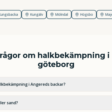
Kungsbacka
Kungälv
Mölndal
Högsbo
Maj
frågor om
halkbekämpning i 
göteborg
alkbekämpning i Angereds backar?
ller sand?