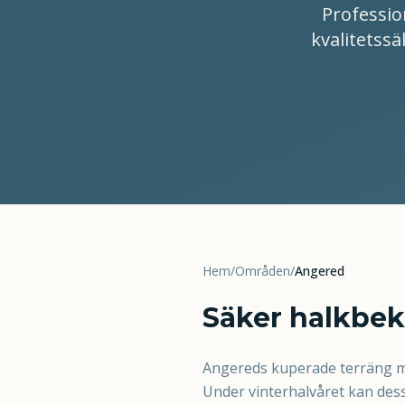
Professio
kvalitetssä
Hem
/
Områden
/
Angered
Säker halkbe
Angereds kuperade terräng me
Under vinterhalvåret kan dessa