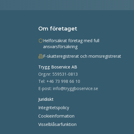
Om företaget
Helförsäkrat företag med full
ansvarsförsäkring
F-skatteregistrerat och momsregistrerat
Trygg Boservice AB
Org.nr:
559531-0813
Tel:
+46 73 998 66 10
E-post:
info@tryggboservice.se
Juridiskt
Integritetspolicy
Cookieinformation
Visselblåsarfunktion