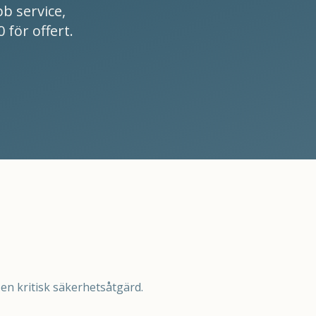
b service,
 för offert.
n kritisk säkerhetsåtgärd.